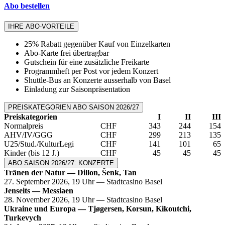
Abo bestellen
IHRE ABO-VORTEILE
25% Rabatt gegenüber Kauf von Einzelkarten
Abo-Karte frei übertragbar
Gutschein für eine zusätzliche Freikarte
Programmheft per Post vor jedem Konzert
Shuttle-Bus an Konzerte ausserhalb von Basel
Einladung zur Saisonpräsentation
PREISKATEGORIEN ABO SAISON 2026/27
Preiskategorien
I
II
III
Normalpreis
CHF
343
244
154
AHV/IV/GGG
CHF
299
213
135
U25/Stud./KulturLegi
CHF
141
101
65
Kinder (bis 12 J.)
CHF
45
45
45
ABO SAISON 2026/27: KONZERTE
Tränen der Natur — Dillon, Šenk, Tan
27. September 2026, 19 Uhr — Stadtcasino Basel
Jenseits — Messiaen
28. November 2026, 19 Uhr — Stadtcasino Basel
Ukraine und Europa — Tjøgersen, Korsun, Kikoutchi,
Turkevych