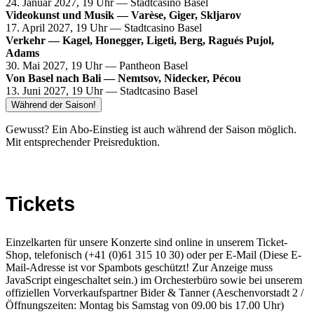
24. Januar 2027, 19 Uhr — Stadtcasino Basel
Videokunst und Musik — Varèse, Giger, Skljarov
17. April 2027, 19 Uhr — Stadtcasino Basel
Verkehr — Kagel, Honegger, Ligeti, Berg, Ragués Pujol,
Adams
30. Mai 2027, 19 Uhr — Pantheon Basel
Von Basel nach Bali — Nemtsov, Nidecker, Pécou
13. Juni 2027, 19 Uhr — Stadtcasino Basel
Während der Saison!
Gewusst? Ein Abo-Einstieg ist auch während der Saison möglich.
Mit entsprechender Preisreduktion.
Tickets
Einzelkarten für unsere Konzerte sind online in unserem Ticket-
Shop, telefonisch (+41 (0)61 315 10 30) oder per E-Mail (
Diese E-
Mail-Adresse ist vor Spambots geschützt! Zur Anzeige muss
JavaScript eingeschaltet sein.
) im Orchesterbüro sowie bei unserem
offiziellen Vorverkaufspartner Bider & Tanner (Aeschenvorstadt 2 /
Öffnungszeiten: Montag bis Samstag von 09.00 bis 17.00 Uhr)