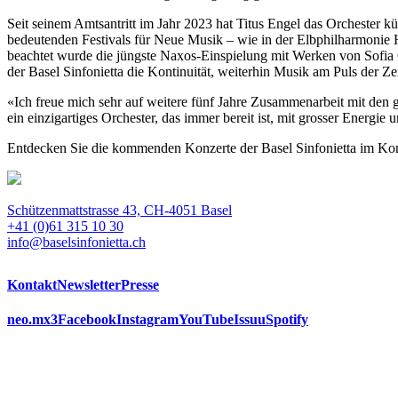
Seit seinem Amtsantritt im Jahr 2023 hat Titus Engel das Orchester k
bedeutenden Festivals für Neue Musik – wie in der Elbphilharmonie
beachtet wurde die jüngste Naxos-Einspielung mit Werken von Sofia 
der Basel Sinfonietta die Kontinuität, weiterhin Musik am Puls der Z
«Ich freue mich sehr auf weitere fünf Jahre Zusammenarbeit mit den g
ein einzigartiges Orchester, das immer bereit ist, mit grosser Energ
Entdecken Sie die kommenden Konzerte der Basel Sinfonietta im Kon
Schützenmattstrasse 43, CH-4051 Basel
+41 (0)61 315 10 30
info@baselsinfonietta.ch
Kontakt
Newsletter
Presse
neo.mx3
Facebook
Instagram
YouTube
Issuu
Spotify