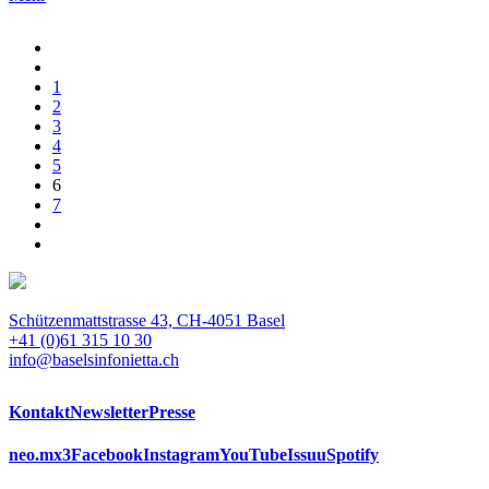
1
2
3
4
5
6
7
Schützenmattstrasse 43, CH-4051 Basel
+41 (0)61 315 10 30
info@baselsinfonietta.ch
Kontakt
Newsletter
Presse
neo.mx3
Facebook
Instagram
YouTube
Issuu
Spotify