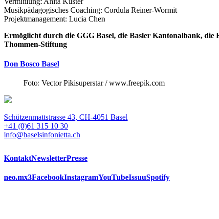
Vermittlung: Anita Kuster
Musikpädagogisches Coaching: Cordula Reiner-Wormit
Projektmanagement: Lucia Chen
Ermöglicht durch die GGG Basel, die Basler Kantonalbank, die B
Thommen-Stiftung
Don Bosco Basel
Foto: Vector Pikisuperstar / www.freepik.com
Schützenmattstrasse 43, CH-4051 Basel
+41 (0)61 315 10 30
info@baselsinfonietta.ch
Kontakt
Newsletter
Presse
neo.mx3
Facebook
Instagram
YouTube
Issuu
Spotify