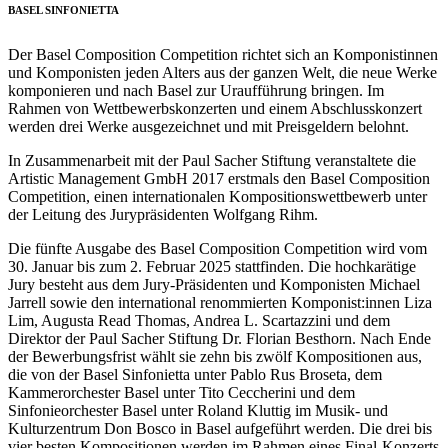
BASEL SINFONIETTA
Der Basel Composition Competition richtet sich an Komponistinnen
und Komponisten jeden Alters aus der ganzen Welt, die neue Werke
komponieren und nach Basel zur Uraufführung bringen. Im
Rahmen von Wettbewerbskonzerten und einem Abschlusskonzert
werden drei Werke ausgezeichnet und mit Preisgeldern belohnt.
In Zusammenarbeit mit der Paul Sacher Stiftung veranstaltete die
Artistic Management GmbH 2017 erstmals den Basel Composition
Competition, einen internationalen Kompositionswettbewerb unter
der Leitung des Jurypräsidenten Wolfgang Rihm.
Die fünfte Ausgabe des Basel Composition Competition wird vom
30. Januar bis zum 2. Februar 2025 stattfinden. Die hochkarätige
Jury besteht aus dem Jury-Präsidenten und Komponisten Michael
Jarrell sowie den international renommierten Komponist:innen Liza
Lim, Augusta Read Thomas, Andrea L. Scartazzini und dem
Direktor der Paul Sacher Stiftung Dr. Florian Besthorn. Nach Ende
der Bewerbungsfrist wählt sie zehn bis zwölf Kompositionen aus,
die von der Basel Sinfonietta unter Pablo Rus Broseta, dem
Kammerorchester Basel unter Tito Ceccherini und dem
Sinfonieorchester Basel unter Roland Kluttig im Musik- und
Kulturzentrum Don Bosco in Basel aufgeführt werden. Die drei bis
vier besten Kompositionen werden im Rahmen eines Final-Konzerts