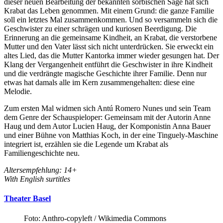
dieser neuen Bearbeitung der bekannten sorbischen Sage hat sich
Krabat das Leben genommen. Mit einem Grund: die ganze Familie
soll ein letztes Mal zusammenkommen. Und so versammeln sich die
Geschwister zu einer schrägen und kuriosen Beerdigung. Die
Erinnerung an die gemeinsame Kindheit, an Krabat, die verstorbene
Mutter und den Vater lässt sich nicht unterdrücken. Sie erweckt ein
altes Lied, das die Mutter Kantorka immer wieder gesungen hat. Der
Klang der Vergangenheit entführt die Geschwister in ihre Kindheit
und die verdrängte magische Geschichte ihrer Familie. Denn nur
etwas hat damals alle im Kern zusammengehalten: diese eine
Melodie.
Zum ersten Mal widmen sich Antú Romero Nunes und sein Team
dem Genre der Schauspieloper: Gemeinsam mit der Autorin Anne
Haug und dem Autor Lucien Haug, der Komponistin Anna Bauer
und einer Bühne von Matthias Koch, in der eine Tinguely-Maschine
integriert ist, erzählen sie die Legende um Krabat als
Familiengeschichte neu.
Altersempfehlung: 14+
With English surtitles
Theater Basel
Foto: Anthro-copyleft / Wikimedia Commons