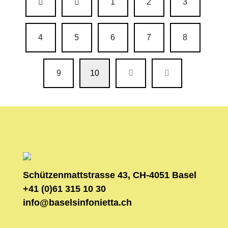
1
2
3
4
5
6
7
8
9
10
Schützenmattstrasse 43, CH-4051 Basel
+41 (0)61 315 10 30
info@baselsinfonietta.ch